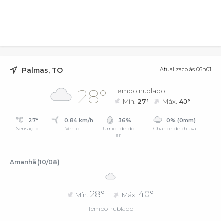
Palmas, TO
Atualizado às 06h01
28°
Tempo nublado
Mín.
27°
Máx.
40°
27°
0.84 km/h
36%
0% (0mm)
Sensação
Vento
Umidade do
Chance de chuva
ar
Amanhã (10/08)
28°
40°
Mín.
Máx.
Tempo nublado