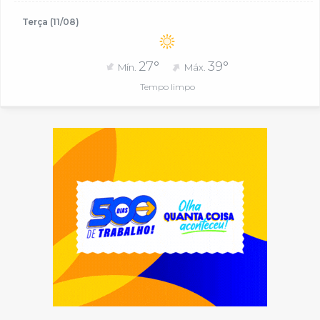
Terça (11/08)
27°
39°
Mín.
Máx.
Tempo limpo