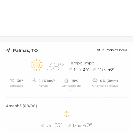
Palmas, TO
Atualizado às 15h01
38°
Tempo limpo
Mín.
24°
Máx.
40°
36°
1.46 km/h
18%
0% (0mm)
Sensação
Vento
Umidade do
Chance de chuva
ar
Amanhã (08/08)
25°
40°
Mín.
Máx.