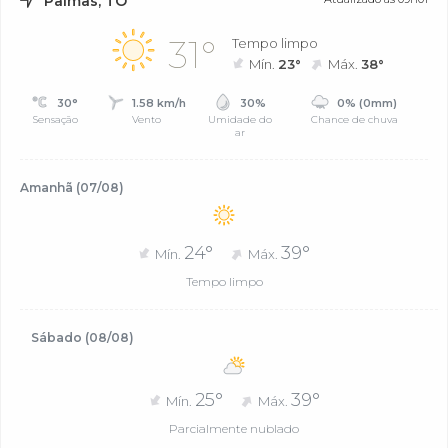
Palmas, TO
31°
Tempo limpo
Mín.
23°
Máx.
38°
30°
1.58 km/h
30%
0% (0mm)
Sensação
Vento
Umidade do
Chance de chuva
ar
Amanhã (07/08)
24°
39°
Mín.
Máx.
Tempo limpo
Sábado (08/08)
25°
39°
Mín.
Máx.
Parcialmente nublado