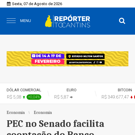
Sexta, 07 de Agosto de 2026
MENU
DÓLAR COMERCIAL
EURO
BITCOIN
R$ 5,08
R$ 5,87
R$ 349.677,47
+0,04%
+0,00%
Economia
Economia
PEC no Senado facilita
cooptação do Banco