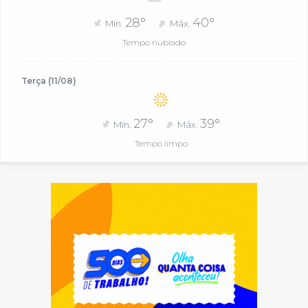
28°
40°
Mín.
Máx.
Tempo nublado
Terça (11/08)
27°
39°
Mín.
Máx.
Tempo limpo