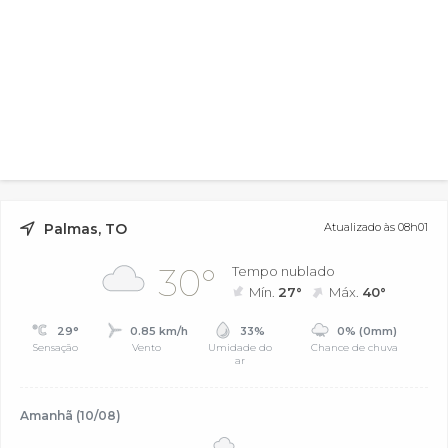
Palmas, TO
Atualizado às 08h01
30°
Tempo nublado
Mín.
27°
Máx.
40°
29°
0.85 km/h
33%
0% (0mm)
Sensação
Vento
Umidade do
Chance de chuva
ar
Amanhã (10/08)