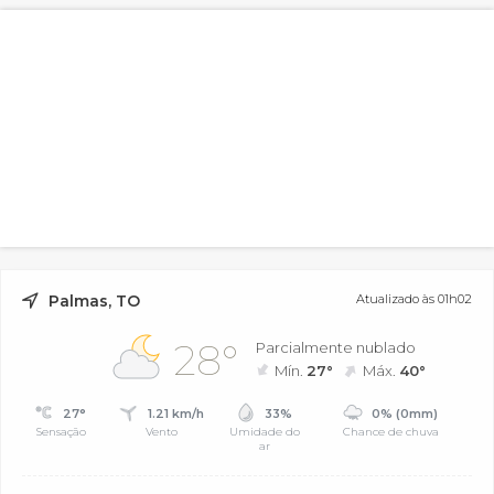
Palmas, TO
Atualizado às 01h02
28°
Parcialmente nublado
Mín.
27°
Máx.
40°
27°
1.21 km/h
33%
0% (0mm)
Sensação
Vento
Umidade do
Chance de chuva
ar