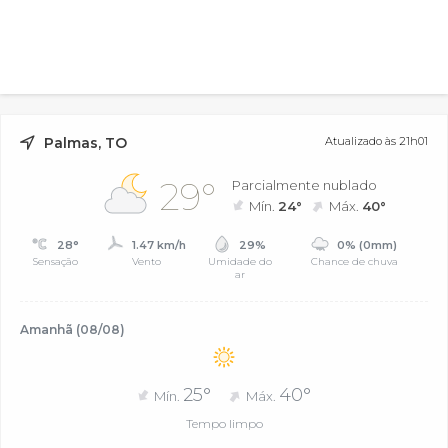
Palmas, TO
Atualizado às 21h01
29°
Parcialmente nublado
Mín.
24°
Máx.
40°
28°
1.47 km/h
29%
0% (0mm)
Sensação
Vento
Umidade do
Chance de chuva
ar
Amanhã (08/08)
25°
40°
Mín.
Máx.
Tempo limpo