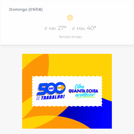
Domingo (09/08)
27°
40°
Mín.
Máx.
Tempo limpo