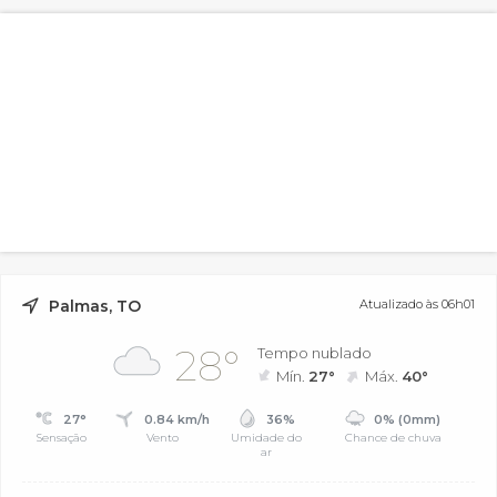
Palmas, TO
Atualizado às 06h01
28°
Tempo nublado
Mín.
27°
Máx.
40°
27°
0.84 km/h
36%
0% (0mm)
Sensação
Vento
Umidade do
Chance de chuva
ar