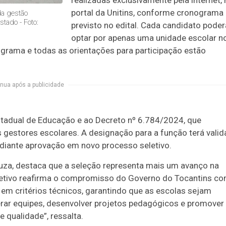
realizadas exclusivamente pela internet,
portal da Unitins, conforme cronograma
da gestão
tado - Foto:
previsto no edital. Cada candidato poder
optar por apenas uma unidade escolar n
ograma e todas as orientações para participação estão
nua após a publicidade
stadual de Educação e ao Decreto nº 6.784/2024, que
s gestores escolares. A designação para a função terá vali
diante aprovação em novo processo seletivo.
ouza, destaca que a seleção representa mais um avanço na
eletivo reafirma o compromisso do Governo do Tocantins c
em critérios técnicos, garantindo que as escolas sejam
erar equipes, desenvolver projetos pedagógicos e promover
 qualidade”, ressalta.