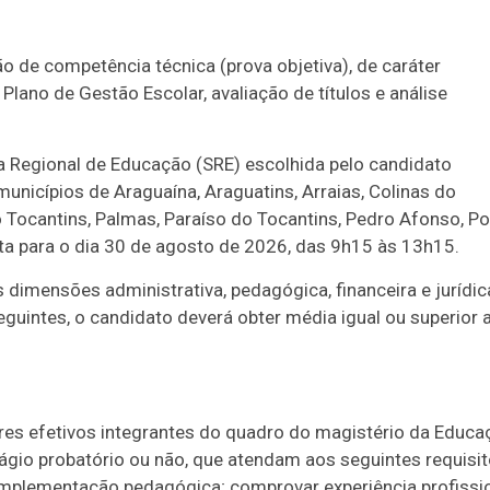
o de competência técnica (prova objetiva), de caráter
o Plano de Gestão Escolar, avaliação de títulos e análise
ia Regional de Educação (SRE) escolhida pelo candidato
municípios de Araguaína, Araguatins, Arraias, Colinas do
o Tocantins, Palmas, Paraíso do Tocantins, Pedro Afonso, Po
sta para o dia 30 de agosto de 2026, das 9h15 às 13h15.
dimensões administrativa, pedagógica, financeira e jurídic
guintes, o candidato deverá obter média igual ou superior 
ores efetivos integrantes do quadro do magistério da Educa
tágio probatório ou não, que atendam aos seguintes requisit
omplementação pedagógica; comprovar experiência profissi