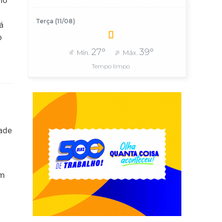
 no
Terça (11/08)
á
o
27°
39°
Mín.
Máx.
Tempo limpo
dade
om