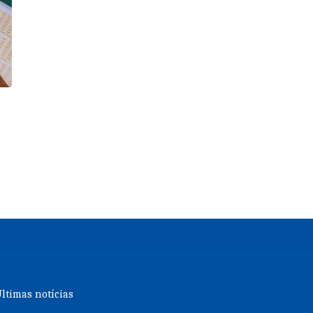
á
ltimas notícias