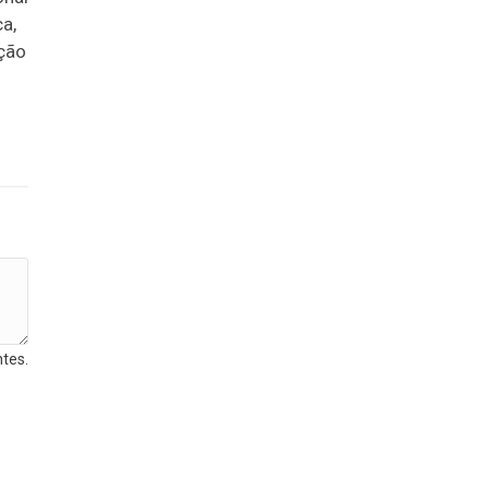
a,
ação
tes.