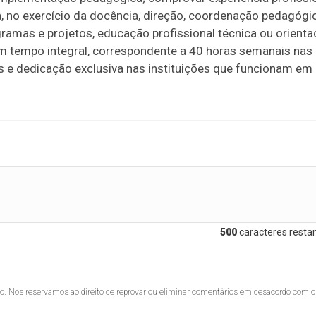
, no exercício da docência, direção, coordenação pedagógic
ramas e projetos, educação profissional técnica ou orient
em tempo integral, correspondente a 40 horas semanais nas
 e dedicação exclusiva nas instituições que funcionam em
500
caracteres restan
lo. Nos reservamos ao direito de reprovar ou eliminar comentários em desacordo com o