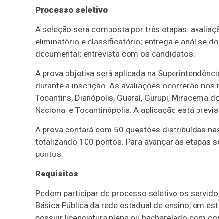
Processo seletivo
A seleção será composta por três etapas: avaliaçã
eliminatório e classificatório; entrega e análise d
documental; entrevista com os candidatos.
A prova objetiva será aplicada na Superintendênc
durante a inscrição. As avaliações ocorrerão nos 
Tocantins, Dianópolis, Guaraí, Gurupi, Miracema d
Nacional e Tocantinópolis. A aplicação está previ
A prova contará com 50 questões distribuídas nas 
totalizando 100 pontos. Para avançar às etapas se
pontos.
Requisitos
Podem participar do processo seletivo os servid
Básica Pública da rede estadual de ensino, em es
possuir licenciatura plena ou bacharelado com c