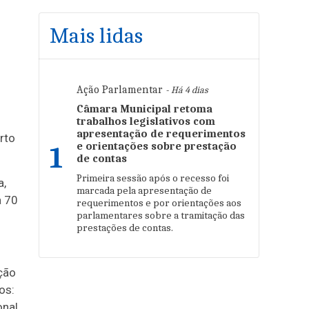
Mais lidas
Ação Parlamentar
- Há 4 dias
Câmara Municipal retoma
trabalhos legislativos com
apresentação de requerimentos
rto
e orientações sobre prestação
1
de contas
Primeira sessão após o recesso foi
a,
marcada pela apresentação de
a 70
requerimentos e por orientações aos
parlamentares sobre a tramitação das
prestações de contas.
ção
os:
onal