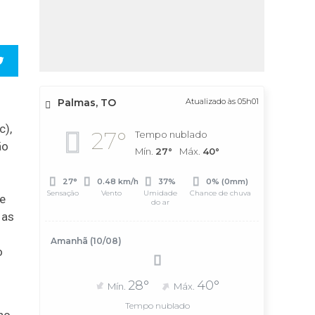
Palmas, TO
Atualizado às 05h01
c),
27°
Tempo nublado
ão
Mín.
27°
Máx.
40°
27°
0.48 km/h
37%
0% (0mm)
Sensação
Vento
Umidade
Chance de chuva
de
do ar
 as
Amanhã (10/08)
o
28°
40°
Mín.
Máx.
Tempo nublado