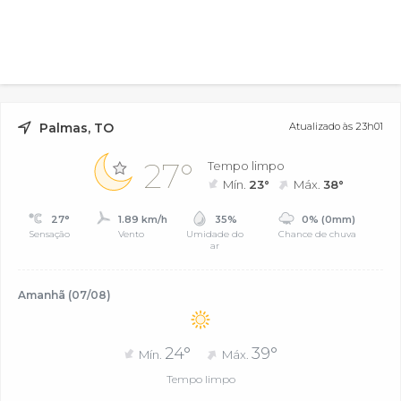
Palmas, TO
Atualizado às 23h01
27°
Tempo limpo
Mín.
23°
Máx.
38°
27°
1.89 km/h
35%
0% (0mm)
Sensação
Vento
Umidade do
Chance de chuva
ar
Amanhã (07/08)
24°
39°
Mín.
Máx.
Tempo limpo