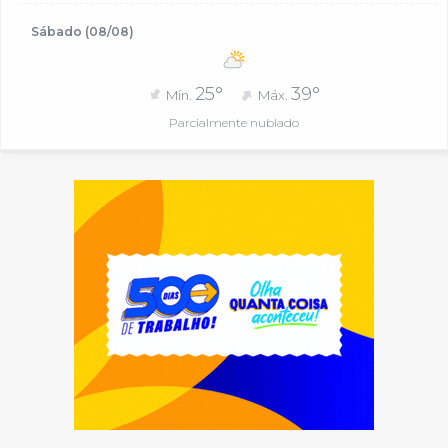
Sábado (08/08)
25°
39°
Mín.
Máx.
Parcialmente nublado