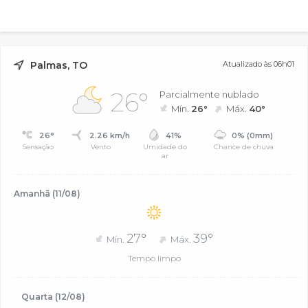
Palmas, TO
Atualizado às 06h01
26°
Parcialmente nublado
Mín.
26°
Máx.
40°
26°
2.26 km/h
41%
0% (0mm)
Sensação
Vento
Umidade do
Chance de chuva
ar
Amanhã (11/08)
27°
39°
Mín.
Máx.
Tempo limpo
Quarta (12/08)