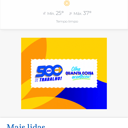
25°
37°
Mín.
Máx.
Tempo limpo
Mais lidas