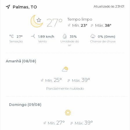
Palmas, TO
Atualizado às 23h01
27°
Tempo limpo
Mín.
23°
Máx.
38°
27°
1.89 km/h
35%
0% (0mm)
Sensação
Vento
Umidade do
Chance de chuva
ar
Amanhã (08/08)
25°
39°
Mín.
Máx.
Parcialmente nublado
Domingo (09/08)
27°
39°
Mín.
Máx.