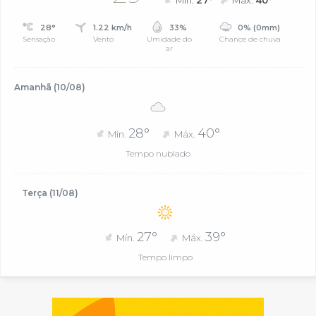
Mín.
27°
Máx.
40°
28°
1.22 km/h
33%
0% (0mm)
Sensação
Vento
Umidade do
Chance de chuva
ar
Amanhã (10/08)
28°
40°
Mín.
Máx.
Tempo nublado
Terça (11/08)
27°
39°
Mín.
Máx.
Tempo limpo