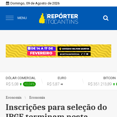
Domingo, 09 de Agosto de 2026
MENU
DÓLAR COMERCIAL
EURO
BITCOIN
R$ 5,08
R$ 5,87
R$ 351.213,89
+0,04%
+0,00%
Economia
Economia
Inscrições para seleção do
IBGE terminam nesta