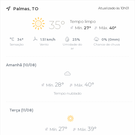
Palmas, TO
Atualizado às 10h01
35°
Tempo limpo
Mín.
27°
Máx.
40°
34°
1.51 km/h
25%
0% (0mm)
Sensação
Vento
Umidade do
Chance de chuva
ar
Amanhã (10/08)
28°
40°
Mín.
Máx.
Tempo nublado
Terça (11/08)
27°
39°
Mín.
Máx.