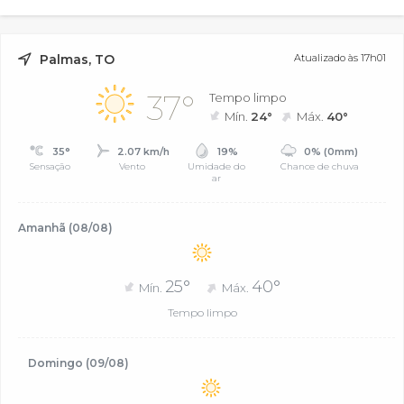
Palmas, TO
Atualizado às 17h01
37°
Tempo limpo
Mín.
24°
Máx.
40°
35°
2.07 km/h
19%
0% (0mm)
Sensação
Vento
Umidade do
Chance de chuva
ar
Amanhã (08/08)
25°
40°
Mín.
Máx.
Tempo limpo
Domingo (09/08)