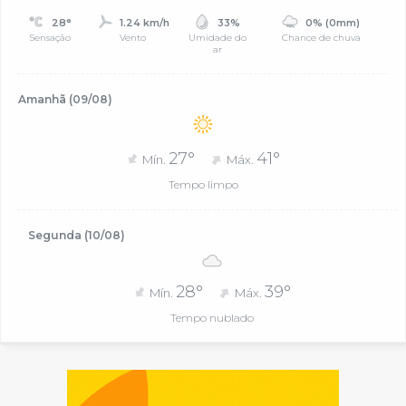
28°
1.24 km/h
33%
0% (0mm)
Sensação
Vento
Umidade do
Chance de chuva
ar
Amanhã (09/08)
27°
41°
Mín.
Máx.
Tempo limpo
Segunda (10/08)
28°
39°
Mín.
Máx.
Tempo nublado