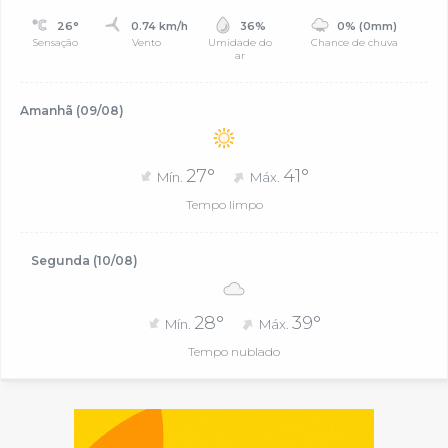
26°
0.74 km/h
36%
0% (0mm)
Sensação
Vento
Umidade do
Chance de chuva
ar
Amanhã (09/08)
27°
41°
Mín.
Máx.
Tempo limpo
Segunda (10/08)
28°
39°
Mín.
Máx.
Tempo nublado