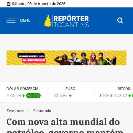
Sábado, 08 de Agosto de 2026
MENU
DÓLAR COMERCIAL
EURO
BITCOIN
R$ 5,08
R$ 5,87
R$ 350.173,12
+0,04%
+0,00%
Economia
Economia
Com nova alta mundial do
petróleo, governo mantém