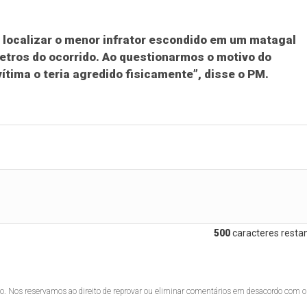
localizar o menor infrator escondido em um matagal
metros do ocorrido. Ao questionarmos o motivo do
ítima o teria agredido fisicamente”, disse o PM.
500
caracteres restan
lo. Nos reservamos ao direito de reprovar ou eliminar comentários em desacordo com o