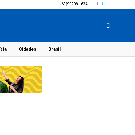
(63)99208-1634
ícia
Cidades
Brasil