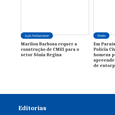
Ação Parlamentar
Prisão
Marilon Barbosa requer a
Em Paraís
construção de CMEI para o
Polícia Ci
setor Sônia Regina
homens po
apreende
de entor
Editorias