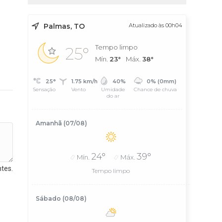
Palmas, TO
Atualizado às 00h04
Tempo limpo
25°
Mín.
23°
Máx.
38°
25°
1.75 km/h
40%
0% (0mm)
Sensação
Vento
Umidade
Chance de chuva
do ar
Amanhã (07/08)
24°
39°
Mín.
Máx.
tes.
Tempo limpo
Sábado (08/08)