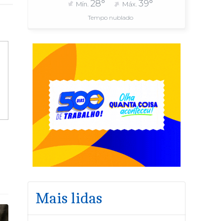
28°
39°
Mín.
Máx.
Tempo nublado
Mais lidas