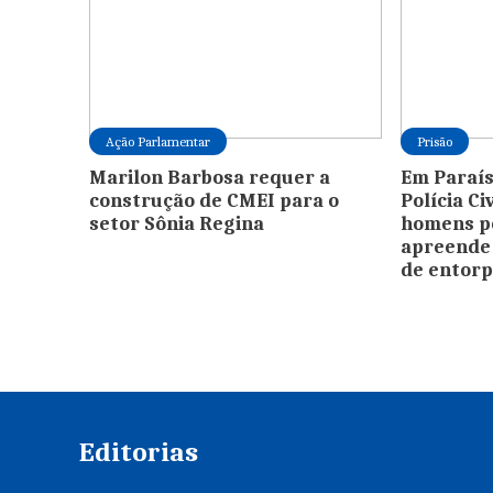
Ação Parlamentar
Prisão
Marilon Barbosa requer a
Em Paraís
construção de CMEI para o
Polícia Ci
setor Sônia Regina
homens po
apreende
de entor
Editorias