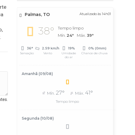
rte
ca
Palmas, TO
Atualizado às 14h01
38°
Tempo limpo
o,
Mín.
24°
Máx.
39°
.
36°
2.59 km/h
19%
0% (0mm)
Sensação
Vento
Umidade
Chance de chuva
do ar
Amanhã (09/08)
27°
41°
Mín.
Máx.
tes.
Tempo limpo
Segunda (10/08)