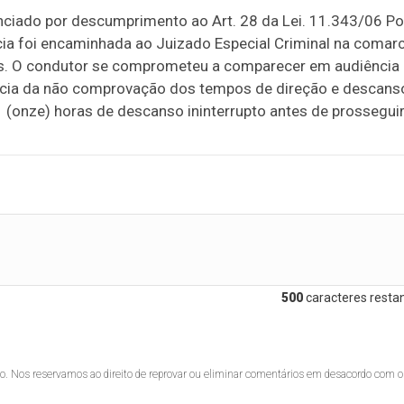
nciado por descumprimento ao Art. 28 da Lei. 11.343/06 Po
a foi encaminhada ao Juizado Especial Criminal na comar
os. O condutor se comprometeu a comparecer em audiência
rência da não comprovação dos tempos de direção e descans
(onze) horas de descanso ininterrupto antes de prosseguir
500
caracteres restan
lo. Nos reservamos ao direito de reprovar ou eliminar comentários em desacordo com o