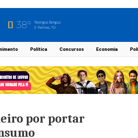
38°
Tempo limpo
Palmas, TO
nimento
Política
Concursos
Economia
Pol
iro por portar
onsumo