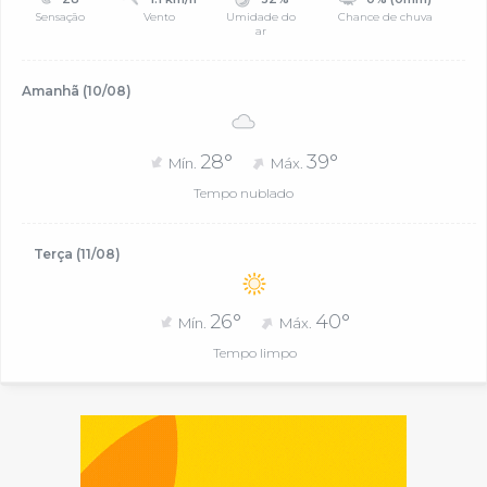
Sensação
Vento
Umidade do
Chance de chuva
ar
Amanhã (10/08)
28°
39°
Mín.
Máx.
Tempo nublado
Terça (11/08)
26°
40°
Mín.
Máx.
Tempo limpo