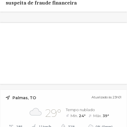
suspeita de fraude financeira
Palmas, TO
Atualizado às 23h01
29°
Tempo nublado
Mín.
24°
Máx.
39°
28°
1.1 km/h
32%
0% (0mm)